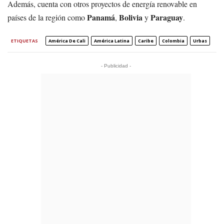
Además, cuenta con otros proyectos de energía renovable en
Panamá
Bolivia
Paraguay
países de la región como
,
y
.
ETIQUETAS
América De Cali
América Latina
Caribe
Colombia
Urbas
- Publicidad -