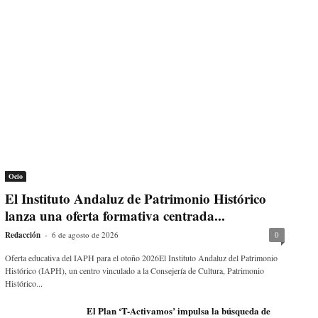
Ocio
El Instituto Andaluz de Patrimonio Histórico
lanza una oferta formativa centrada...
Redacción
-
6 de agosto de 2026
0
Oferta educativa del IAPH para el otoño 2026El Instituto Andaluz del Patrimonio
Histórico (IAPH), un centro vinculado a la Consejería de Cultura, Patrimonio
Histórico...
El Plan ‘T-Activamos’ impulsa la búsqueda de