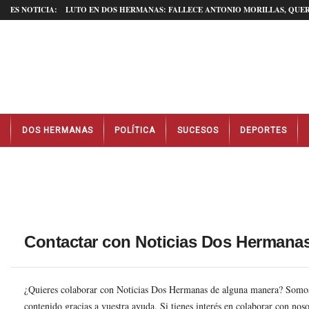
ES NOTICIA:
LUTO EN DOS HERMANAS: FALLECE ANTONIO MORILLAS, QUER
N
DOS HERMANAS
POLÍTICA
SUCESOS
DEPORTES
o
t
i
c
i
a
s
D
Contactar con Noticias Dos Hermana
o
s
H
¿Quieres colaborar con Noticias Dos Hermanas de alguna manera? Somos u
e
contenido gracias a vuestra ayuda. Si tienes interés en colaborar con noso
r