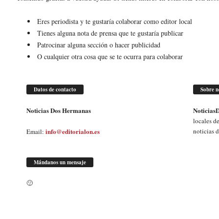
m
a
Eres periodista y te gustaría colaborar como editor local
n
Tienes alguna nota de prensa que te gustaría publicar
a
Patrocinar alguna sección o hacer publicidad
s
O cualquier otra cosa que se te ocurra para colaborar
Datos de contacto
Sobre n
Noticias Dos Hermanas
Noticia
locales de
info@editorialon.es
noticias 
Email:
Mándanos un mensaje
🙂