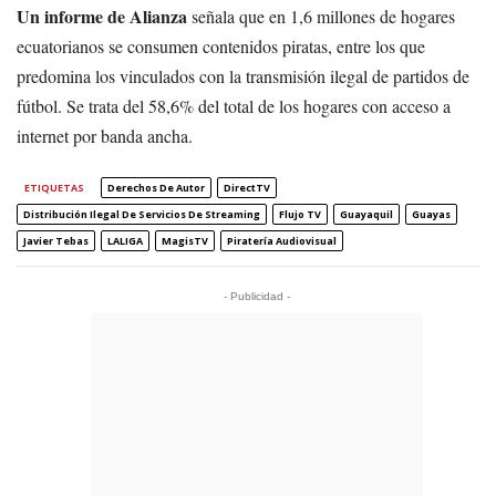
Un informe de Alianza
señala que en 1,6 millones de hogares
ecuatorianos se consumen contenidos piratas, entre los que
predomina los vinculados con la transmisión ilegal de partidos de
fútbol. Se trata del 58,6% del total de los hogares con acceso a
internet por banda ancha.
ETIQUETAS
Derechos De Autor
DirectTV
Distribución Ilegal De Servicios De Streaming
Flujo TV
Guayaquil
Guayas
Javier Tebas
LALIGA
MagisTV
Piratería Audiovisual
- Publicidad -