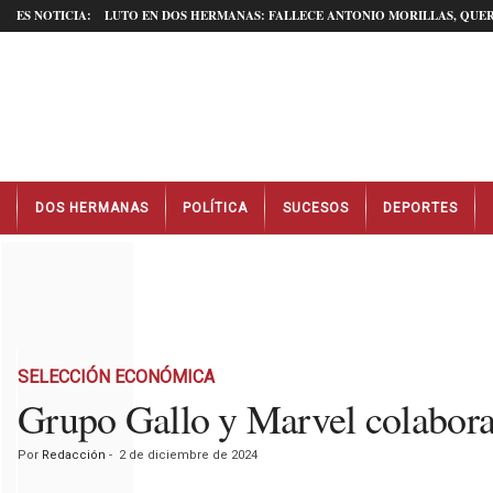
ES NOTICIA:
LUTO EN DOS HERMANAS: FALLECE ANTONIO MORILLAS, QUER
N
DOS HERMANAS
POLÍTICA
SUCESOS
DEPORTES
o
t
i
c
i
a
s
D
SELECCIÓN ECONÓMICA
o
Grupo Gallo y Marvel colaboran
s
H
Por
Redacción
-
2 de diciembre de 2024
e
r