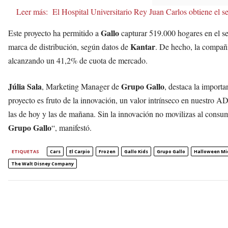
Leer más:
El Hospital Universitario Rey Juan Carlos obtiene el s
Gallo
Este proyecto ha permitido a
capturar 519.000 hogares en el se
Kantar
marca de distribución, según datos de
. De hecho, la compañí
alcanzando un 41,2% de cuota de mercado.
Júlia Sala
Grupo Gallo
, Marketing Manager de
, destaca la importa
proyecto es fruto de la innovación, un valor intrínseco en nuestro A
las de hoy y las de mañana. Sin la innovación no movilizas al consumi
Grupo Gallo
“, manifestó.
ETIQUETAS
Cars
El Carpio
Frozen
Gallo Kids
Grupo Gallo
Halloween Mi
The Walt Disney Company