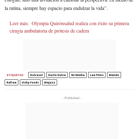
la rutina, siempre hay espacio para endulzar la vida”.
Leer más:
Olympia Quirónsalud realiza con éxito su primera
cirugía ambulatoria de prótesis de cadera
ETIQUETAS
Dulcesol
Hazlo Dulce
IKI Media
Lee Films
Mendo
Refree
Vicky Foods
WeJazz
- Publicidad -