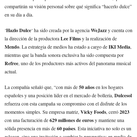
compartirán su visión personal sobre qué significa “hacerlo dulce”
en su día a día.
Hazlo Dulce
WeJazz
‘
‘ ha sido creada por la agencia
y cuenta con
Lee Films
la dirección de la productora
y la realización de
Mendo
IKI Media
. La estrategia de medios ha estado a cargo de
,
mientras que la banda sonora exclusiva ha sido compuesta por
Refree
, uno de los productores más activos del panorama musical
actual.
50 años
La compañía señaló que, “con más de
en los hogares
Dulcesol
españoles y una posición líder en el mercado de bollería,
refuerza con esta campaña su compromiso con el disfrute de los
Vicky Foods
2023
momentos simples. Su empresa matriz,
, cerró
629 millones de euros
con una facturación de
y mantiene una
60 países
sólida presencia en más de
. Esta iniciativa no solo es un
eslogan, sino una invitación a cambiar la perspectiva: en medio de