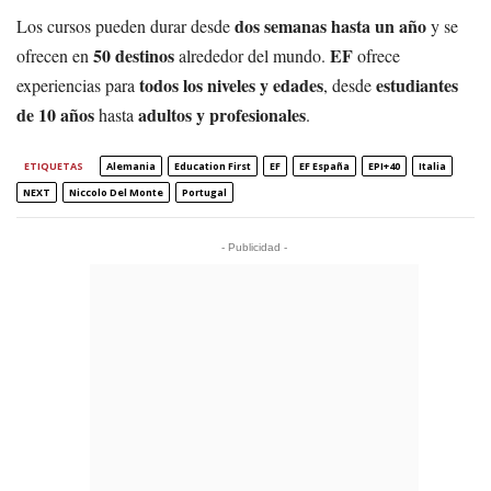
dos semanas hasta un año
Los cursos pueden durar desde
y se
50 destinos
EF
ofrecen en
alrededor del mundo.
ofrece
todos los niveles y edades
estudiantes
experiencias para
, desde
de 10 años
adultos y profesionales
hasta
.
ETIQUETAS
Alemania
Education First
EF
EF España
EPI+40
Italia
NEXT
Niccolo Del Monte
Portugal
- Publicidad -