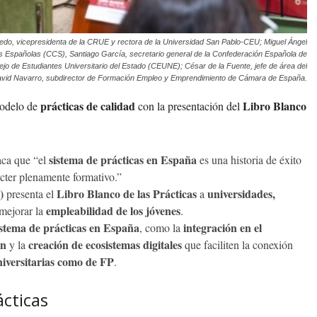
edo, vicepresidenta de la CRUE y rectora de la Universidad San Pablo-CEU; Miguel Ángel
es Españolas (CCS), Santiago García, secretario general de la Confederación Española de
o de Estudiantes Universitario del Estado (CEUNE); César de la Fuente, jefe de área del
vid Navarro, subdirector de Formación Empleo y Emprendimiento de Cámara de España.
prácticas de calidad
Libro Blanco
modelo de
con la presentación del
sistema de prácticas en España
aca que “el
es una historia de éxito
cter plenamente formativo.”
)
Libro Blanco de las Prácticas
universidades,
presenta el
a
empleabilidad de los jóvenes
 mejorar la
.
istema de prácticas en España
integración en el
, como la
ón
creación de ecosistemas digitales
y la
que faciliten la conexión
iversitarias como de FP
.
ácticas