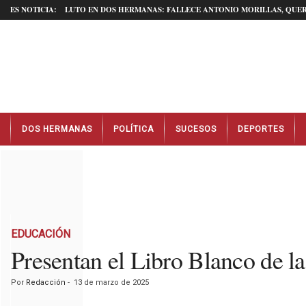
ES NOTICIA:
LUTO EN DOS HERMANAS: FALLECE ANTONIO MORILLAS, QUER
N
DOS HERMANAS
POLÍTICA
SUCESOS
DEPORTES
o
t
i
c
i
a
s
D
EDUCACIÓN
o
Presentan el Libro Blanco de la
s
H
Por
Redacción
-
13 de marzo de 2025
e
r