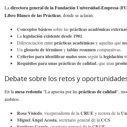
directora general de la Fundación Universidad-Empresa (F
La
Libro Blanco de las Prácticas
, donde se aclaran:
Conceptos básicos
prácticas académicas externas
sobre las
legislación existente desde 1981
La
.
prácticas académicas
no
Diferenciación entre
y aquellas que
glosario de términos
tablas resumen
Un
y
comparativas.
Criterios para identificar malos usos
legislación v
según la
Requisitos para unas prácticas de calidad
produ
, que sean
Debate sobre los retos y oportunidades
mesa redonda
prácticas de calidad
En la
“La apuesta por las
“, mo
ámbitos:
Rosa Visiedo
CRUE
Un
, vicepresidenta de la
y rectora de la
Miguel Ángel Acosta
CCS
, secretario general de la
.
Santiago García
CECE
, secretario general de la
.