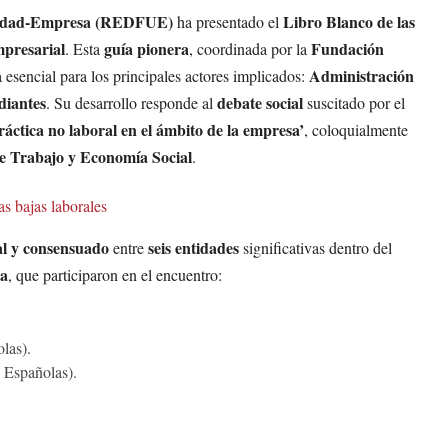
sidad-Empresa (REDFUE)
Libro Blanco de las
ha presentado el
presarial
guía pionera
Fundación
. Esta
, coordinada por la
Administración
a esencial para los principales actores implicados:
diantes
debate social
. Su desarrollo responde al
suscitado por el
ráctica no laboral en el ámbito de la empresa’
, coloquialmente
de Trabajo y Economía Social
.
as bajas laborales
al y consensuado
seis entidades
entre
significativas dentro del
ña
, que participaron en el encuentro:
las).
 Españolas).