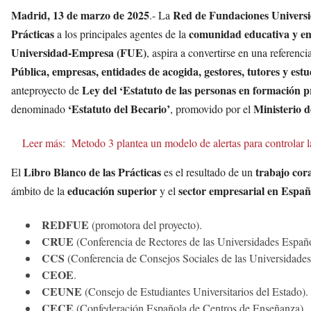
Madrid, 13 de marzo de 2025
Red de Fundaciones Univer
.- La
Prácticas
comunidad educativa y em
a los principales agentes de la
Universidad-Empresa (FUE)
, aspira a convertirse en una referenci
Pública, empresas, entidades de acogida, gestores, tutores y estu
Ley del ‘Estatuto de las personas en formación p
anteproyecto de
‘Estatuto del Becario’
Ministerio 
denominado
, promovido por el
Leer más:
Metodo 3 plantea un modelo de alertas para controlar l
Libro Blanco de las Prácticas
trabajo cor
El
es el resultado de un
educación superior
sector empresarial en Espa
ámbito de la
y el
REDFUE
(promotora del proyecto).
CRUE
(Conferencia de Rectores de las Universidades Españo
CCS
(Conferencia de Consejos Sociales de las Universidades
CEOE
.
CEUNE
(Consejo de Estudiantes Universitarios del Estado).
CECE
(Confederación Española de Centros de Enseñanza).