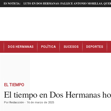
ES NOTICIA:
LUTO EN DOS HERMANAS: FALLECE ANTONIO MORILLAS, QUER
N
DOS HERMANAS
POLÍTICA
SUCESOS
DEPORTES
o
t
i
c
i
a
s
D
EL TIEMPO
o
El tiempo en Dos Hermanas ho
s
H
Por
Redacción
-
16 de marzo de 2025
e
r