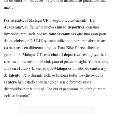
aficionado
así un entorno más accesible y que el
pueda disfrutar
más”.
Málaga CF
“La
Por su parte, el
inauguró recientemente
Academia”
ciudad deportiva
, su flamante nueva
, con una
fondos comunes
inversión impulsada por los
que una gran parte
LALIGA
de los clubes de
están utilizando para transformar sus
estructuras
Kike Pérez
en diferentes frentes. Para
, director
Málaga CF
ciudad deportiva
joya de la
general del
, esta
“es la
corona
ahora mismo del club para el próximo siglo. Yo llevo dos
Málaga
cantera
años en el club y la verdad que
es un sitio de
y
talento
de
. Pero durante toda su historia todos los chicos de la
cantera
han estado entrenando en seis diferentes sitios
distribuidos por la ciudad. Ese era el panorama del club durante
toda su historia”.