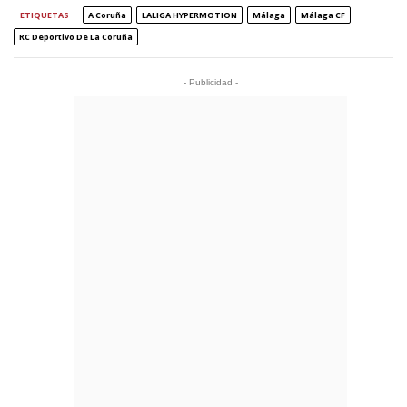
ETIQUETAS
A Coruña
LALIGA HYPERMOTION
Málaga
Málaga CF
RC Deportivo De La Coruña
- Publicidad -