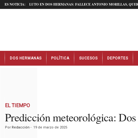
ES NOTICIA:
LUTO EN DOS HERMANAS: FALLECE ANTONIO MORILLAS, QUER
N
DOS HERMANAS
POLÍTICA
SUCESOS
DEPORTES
o
t
i
c
i
a
s
D
EL TIEMPO
o
Predicción meteorológica: Do
s
H
Por
Redacción
-
19 de marzo de 2025
e
r