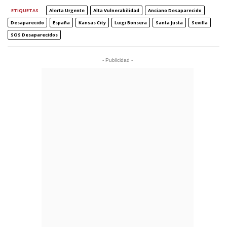
ETIQUETAS
Alerta Urgente
Alta Vulnerabilidad
Anciano Desaparecido
Desaparecido
España
Kansas City
Luigi Bonsera
Santa Justa
Sevilla
SOS Desaparecidos
- Publicidad -