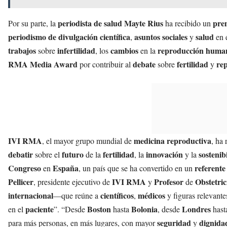
periodista de salud Mayte Rius
pre
Por su parte, la
ha recibido un
periodismo de divulgación científica
asuntos sociales
salud
,
y
en e
trabajos
infertilidad
cambios
reproducción huma
sobre
, los
en la
RMA Media Award
debate
fertilidad
rep
por contribuir al
sobre
y
IVI RMA
medicina reproductiva
, el mayor grupo mundial de
, ha
debatir
futuro
fertilidad
innovación
sostenib
sobre el
de la
, la
y la
Congreso
España
referent
en
, un país que se ha convertido en un
Pellicer
IVI RMA
Profesor
Obstetric
, presidente ejecutivo de
y
de
internacional
científicos
médicos
—que reúne a
,
y figuras relevant
paciente
Boston
Bolonia
Londres
en el
”. “Desde
hasta
, desde
hast
seguridad
dignida
para más personas, en más lugares, con mayor
y