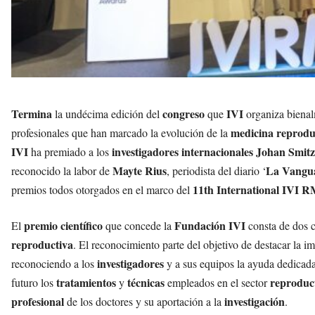
Termina
congreso
IVI
la undécima edición del
que
organiza bienal
medicina reprodu
profesionales que han marcado la evolución de la
IVI
investigadores internacionales
Johan Smitz
ha premiado a los
Mayte Rius
La Vangu
reconocido la labor de
, periodista del diario ‘
11th International IVI 
premios todos otorgados en el marco del
premio científico
Fundación IVI
El
que concede la
consta de dos c
reproductiva
. El reconocimiento parte del objetivo de destacar la i
investigadores
reconociendo a los
y a sus equipos la ayuda dedicada
tratamientos
técnicas
reproduc
futuro los
y
empleados en el sector
profesional
investigación
de los doctores y su aportación a la
.