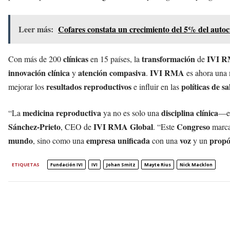
Leer más:
Cofares constata un crecimiento del 5% del autoc
clínicas
transformación
IVI 
Con más de 200
en 15 países, la
de
innovación clínica
atención compasiva
IVI RMA
y
.
es ahora una
resultados reproductivos
políticas de s
mejorar los
e influir en las
medicina reproductiva
disciplina clínica
“La
ya no es solo una
—e
Sánchez-Prieto
IVI RMA Global
Congreso
, CEO de
. “Este
marca
mundo
empresa unificada
voz
propó
, sino como una
con una
y un
ETIQUETAS
Fundación IVI
IVI
Johan Smitz
Mayte Rius
Nick Macklon