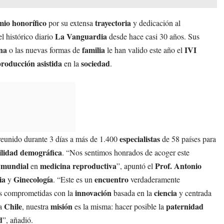
mio honorífico
trayectoria
por su extensa
y dedicación al
La Vanguardia
l histórico diario
desde hace casi 30 años. Sus
na
familia
IVI
o las nuevas formas de
le han valido este año el
roducción asistida
sociedad
en la
.
especialistas
 reunido durante 3 días a más de 1.400
de 58 países para
ilidad demográfica
. “Nos sentimos honrados de acoger este
e mundial
medicina reproductiva
Prof. Antonio
en
”, apuntó el
ia
Ginecología
encuentro
y
. “Este es un
verdaderamente
innovación
ciencia
es comprometidas con la
basada en la
y centrada
Chile
misión
paternidad
a
, nuestra
es la misma: hacer posible la
d
”, añadió.