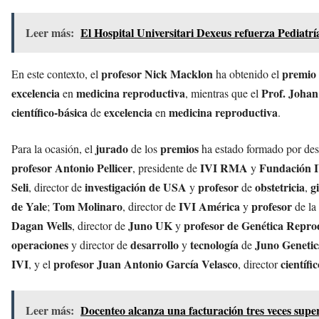
Leer más:
El Hospital Universitari Dexeus refuerza Pediatr
profesor Nick Macklon
premio
En este contexto, el
ha obtenido el
excelencia
medicina reproductiva
Prof. Johan
en
, mientras que el
científico-básica
excelencia
medicina reproductiva
de
en
.
jurado
premios
Para la ocasión, el
de los
ha estado formado por des
profesor Antonio Pellicer
IVI RMA
Fundación 
, presidente de
y
Seli
investigación de USA
profesor
obstetricia
g
, director de
y
de
,
de Yale
Tom Molinaro
IVI América
profesor
;
, director de
y
de la
Dagan Wells
Juno UK
profesor de Genética Repro
, director de
y
operaciones
desarrollo
tecnología
Juno Geneti
y director de
y
de
IVI
profesor Juan Antonio García Velasco
científic
, y el
, director
Leer más:
Docenteo alcanza una facturación tres veces super