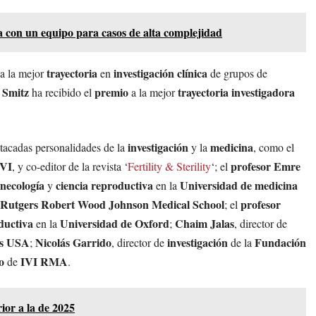
ía con un equipo para casos de alta complejidad
trayectoria
investigación clínica
a la mejor
en
de grupos de
 Smitz
premio
trayectoria investigadora
ha recibido el
a la mejor
investigación
medicina
tacadas personalidades de la
y la
, como el
IVI
profesor Emre
, y co-editor de la revista ‘
Fertility & Sterility
‘; el
inecología
ciencia reproductiva
Universidad de medicina
y
en la
Rutgers Robert Wood Johnson Medical School
profesor
; el
ductiva
Universidad de Oxford
Chaim Jalas
en la
;
, director de
cs USA
Nicolás Garrido
investigación
Fundación
;
, director de
de la
o
IVI RMA
de
.
ior a la de 2025