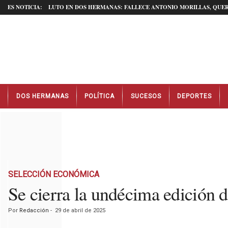
ES NOTICIA:
LUTO EN DOS HERMANAS: FALLECE ANTONIO MORILLAS, QUER
N
DOS HERMANAS
POLÍTICA
SUCESOS
DEPORTES
o
t
i
c
i
a
s
D
SELECCIÓN ECONÓMICA
o
Se cierra la undécima edición d
s
H
Por
Redacción
-
29 de abril de 2025
e
r