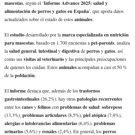
mascotas
Informe Advance 2025: salud y
, según el ‘
alimentación de perros y gatos en España
’, que aporta datos
animales
actualizados sobre el estado de estos
.
estudio
marca especializada en nutrición
El
desarrollado por la
para mascotas
pet-parents
, basado en 1.700 encuestas a
, analiza
salud general
intestinal
digestiva
perros
gatos
la
,
y
de
y
, así
visitas al veterinario
como sus
y las principales preocupaciones
animales
de quienes les cuidan. Estos
acompañan a casi el 50 %
población
de la
.
informe
trastornos
El
destaca que, además de los
gastrointestinales
patologías recurrentes
(26,2%), hay otras
canes
felinos
problemas de salud
sobrepeso
entre los
y
con
:
problemas articulares
piel atópica
(13,3%),
(8,5%),
(7,4%),
alergias o intolerancias alimentarias
problemas
(6,4%),
urinarios
renales
perros
(5,6%) y
(2,4%). En general, los