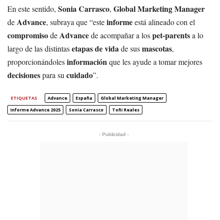
Sonia Carrasco
Global Marketing Manager
En este sentido,
,
Advance
informe
de
, subraya que “este
está alineado con el
compromiso
Advance
pet-parents
de
de acompañar a los
a lo
etapas de vida
mascotas
largo de las distintas
de sus
,
información
proporcionándoles
que les ayude a tomar mejores
decisiones
cuidado
para su
”.
ETIQUETAS
Advance
España
Global Marketing Manager
Informe Advance 2025
Sonia Carrasco
Toñi Reales
- Publicidad -