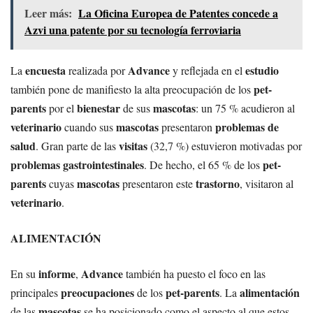
Leer más:
La Oficina Europea de Patentes concede a
Azvi una patente por su tecnología ferroviaria
encuesta
Advance
estudio
La
realizada por
y reflejada en el
pet-
también pone de manifiesto la alta preocupación de los
parents
bienestar
mascotas
por el
de sus
: un 75 % acudieron al
veterinario
mascotas
problemas de
cuando sus
presentaron
salud
visitas
. Gran parte de las
(32,7 %) estuvieron motivadas por
problemas gastrointestinales
pet-
. De hecho, el 65 % de los
parents
mascotas
trastorno
cuyas
presentaron este
, visitaron al
veterinario
.
ALIMENTACIÓN
informe
Advance
En su
,
también ha puesto el foco en las
preocupaciones
pet-parents
alimentación
principales
de los
. La
mascotas
de las
se ha posicionado como el aspecto al que estos