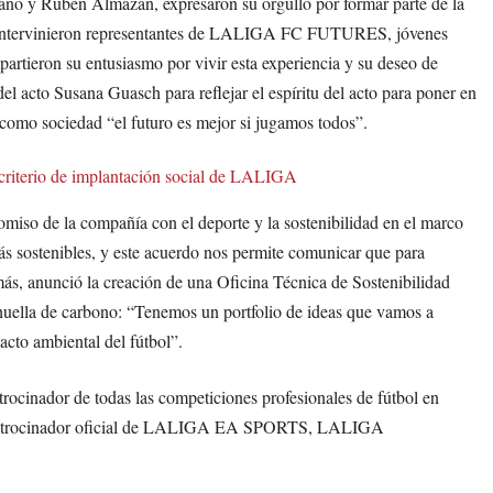
y Rubén Almazán, expresaron su orgullo por formar parte de la
n intervinieron representantes de LALIGA FC FUTURES, jóvenes
ieron su entusiasmo por vivir esta experiencia y su deseo de
el acto Susana Guasch para reflejar el espíritu del acto para poner en
como sociedad “el futuro es mejor si jugamos todos”.
 criterio de implantación social de LALIGA
miso de la compañía con el deporte y la sostenibilidad en el marco
ás sostenibles, y este acuerdo nos permite comunicar que para
más, anunció la creación de una Oficina Técnica de Sostenibilidad
huella de carbono: “Tenemos un portfolio de ideas que vamos a
cto ambiental del fútbol”.
rocinador de todas las competiciones profesionales de fútbol en
patrocinador oficial de LALIGA EA SPORTS, LALIGA