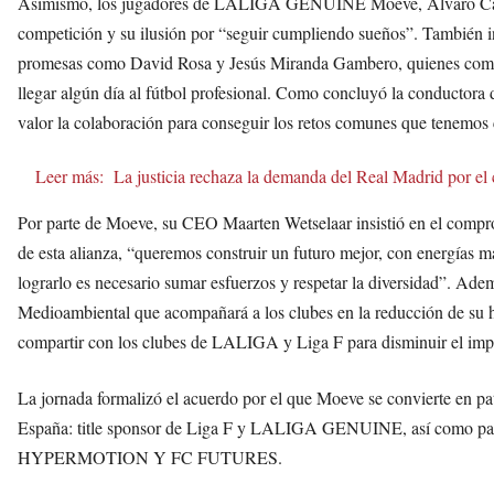
Asimismo, los jugadores de LALIGA GENUINE Moeve, Alvaro Cano 
competición y su ilusión por “seguir cumpliendo sueños”. Tambié
promesas como David Rosa y Jesús Miranda Gambero, quienes compart
llegar algún día al fútbol profesional. Como concluyó la conductora d
valor la colaboración para conseguir los retos comunes que tenemos 
Leer más:
La justicia rechaza la demanda del Real Madrid por el
Por parte de Moeve, su CEO Maarten Wetselaar insistió en el compro
de esta alianza, “queremos construir un futuro mejor, con energías m
lograrlo es necesario sumar esfuerzos y respetar la diversidad”. Ade
Medioambiental que acompañará a los clubes en la reducción de su 
compartir con los clubes de LALIGA y Liga F para disminuir el impa
La jornada formalizó el acuerdo por el que Moeve se convierte en pat
España: title sponsor de Liga F y LALIGA GENUINE, así como 
HYPERMOTION Y FC FUTURES.