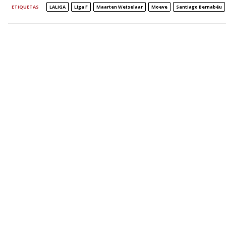
ETIQUETAS
LALIGA
Liga F
Maarten Wetselaar
Moeve
Santiago Bernabéu