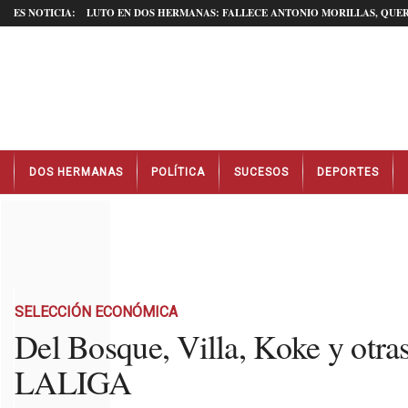
ES NOTICIA:
LUTO EN DOS HERMANAS: FALLECE ANTONIO MORILLAS, QUER
N
DOS HERMANAS
POLÍTICA
SUCESOS
DEPORTES
o
t
i
c
i
a
s
D
SELECCIÓN ECONÓMICA
o
Del Bosque, Villa, Koke y otras
s
LALIGA
H
e
r