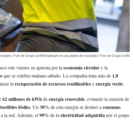
ciclado | Foto de Grupo GriñóEmpleado en una planta de reciclado | Foto de Grupo Griñó
economía circular
tacó este viernes su apuesta por la
y la
je
1,8
que se celebra mañana sábado. La compañía trata más de
recuperación de recursos reutilizables
energía verde
mizar la
y
.
62 millones de kWh
energía renovable
de
de
, evitando la emisión de
ustibles fósiles
38%
consumo
. Un
de esta energía se destinó a
99%
electricidad adquirida
 a la red. Además, el
de la
por el grupo