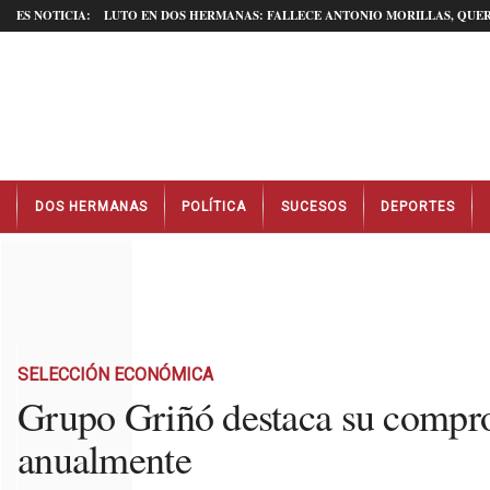
ES NOTICIA:
LUTO EN DOS HERMANAS: FALLECE ANTONIO MORILLAS, QUER
N
DOS HERMANAS
POLÍTICA
SUCESOS
DEPORTES
o
t
i
c
i
a
s
D
SELECCIÓN ECONÓMICA
o
Grupo Griñó destaca su compro
s
anualmente
H
e
r