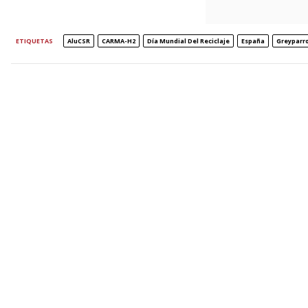
ETIQUETAS
AluCSR
CARMA-H2
Día Mundial Del Reciclaje
España
Greyparr