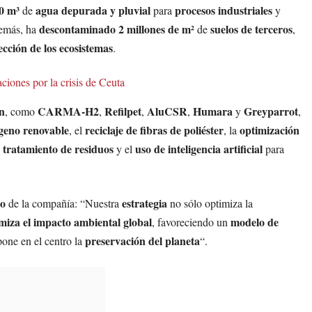
00 m³
agua depurada y pluvial
procesos industriales
de
para
y
descontaminado 2 millones de m²
suelos de terceros
emás, ha
de
,
ección de los ecosistemas
.
iones por la crisis de Ceuta
ón
CARMA-H2
Refilpet
AluCSR
Humara
Greyparrot
, como
,
,
,
y
,
geno renovable
reciclaje de fibras de poliéster
optimización
, el
, la
 tratamiento de residuos
uso de inteligencia artificial
y el
para
o
estrategia
de la compañía: “Nuestra
no sólo optimiza la
miza el impacto ambiental global
modelo de
, favoreciendo un
preservación del planeta
one en el centro la
“.