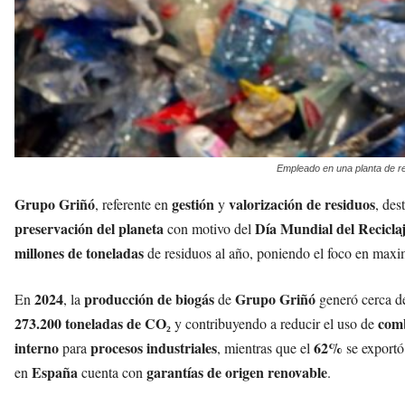
Empleado en una planta de re
Grupo Griñó
gestión
valorización de residuos
, referente en
y
, des
preservación del planeta
Día Mundial del Recicla
con motivo del
millones de toneladas
de residuos al año, poniendo el foco en maxi
2024
producción de biogás
Grupo Griñó
En
, la
de
generó cerca 
273.200 toneladas de CO₂
comb
y contribuyendo a reducir el uso de
interno
procesos industriales
62%
para
, mientras que el
se exportó
España
garantías de origen renovable
en
cuenta con
.