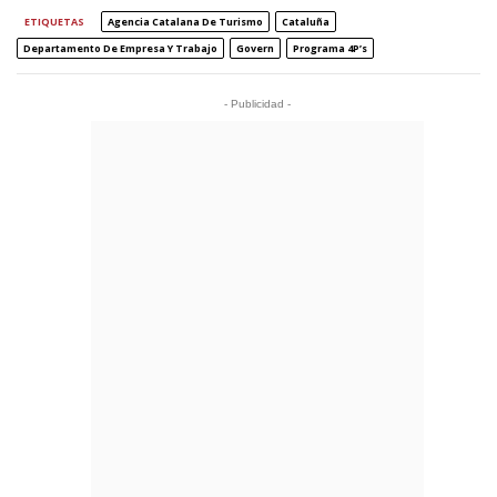
ETIQUETAS
Agencia Catalana De Turismo
Cataluña
Departamento De Empresa Y Trabajo
Govern
Programa 4P’s
- Publicidad -