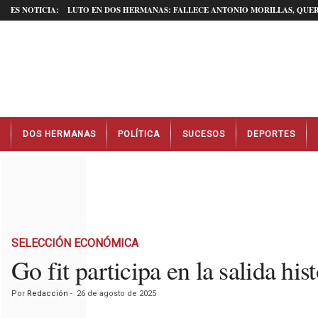
ES NOTICIA:
LUTO EN DOS HERMANAS: FALLECE ANTONIO MORILLAS, QUER
N
DOS HERMANAS
POLÍTICA
SUCESOS
DEPORTES
o
t
i
c
i
a
s
D
SELECCIÓN ECONÓMICA
o
Go fit participa en la salida hi
s
H
Por
Redacción
-
26 de agosto de 2025
e
r