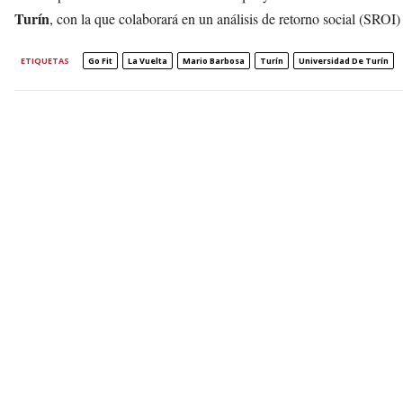
Turín
, con la que colaborará en un análisis de retorno social (SROI) 
ETIQUETAS
Go Fit
La Vuelta
Mario Barbosa
Turín
Universidad De Turín