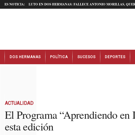
ES NOTICIA:
LUTO EN DOS HERMANAS: FALLECE ANTONIO MORILLAS, QUER
N
DOS HERMANAS
POLÍTICA
SUCESOS
DEPORTES
o
t
i
c
i
a
s
D
ACTUALIDAD
o
El Programa “Aprendiendo en Ig
s
esta edición
H
e
r