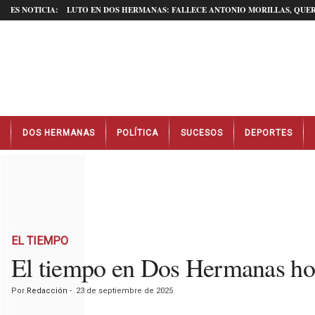
ES NOTICIA:
LUTO EN DOS HERMANAS: FALLECE ANTONIO MORILLAS, QUER
N
DOS HERMANAS
POLÍTICA
SUCESOS
DEPORTES
o
t
i
c
i
a
s
D
EL TIEMPO
o
El tiempo en Dos Hermanas ho
s
H
Por
Redacción
-
23 de septiembre de 2025
e
r