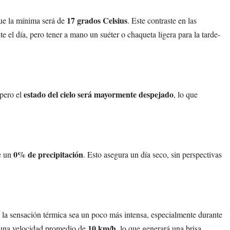
17 grados Celsius
que la mínima será de
. Este contraste en las
e el día, pero tener a mano un suéter o chaqueta ligera para la tarde-
estado del cielo será mayormente despejado
 pero el
, lo que
0% de precipitación
se un
. Esto asegura un día seco, sin perspectivas
e la sensación térmica sea un poco más intensa, especialmente durante
10 km/h
n una velocidad promedio de
, lo que generará una brisa