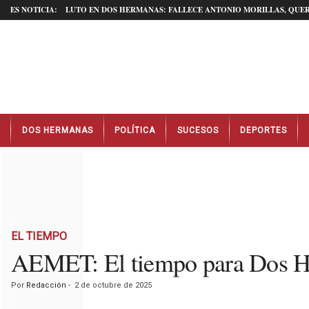
ES NOTICIA:
LUTO EN DOS HERMANAS: FALLECE ANTONIO MORILLAS, QUER
N
DOS HERMANAS
POLÍTICA
SUCESOS
DEPORTES
o
t
i
c
i
a
s
D
EL TIEMPO
o
AEMET: El tiempo para Dos H
s
H
Por
Redacción
-
2 de octubre de 2025
e
r