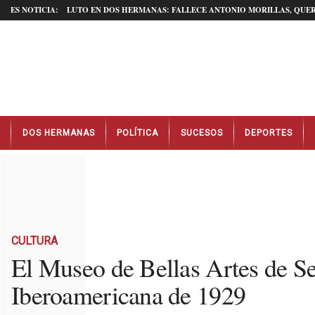
ES NOTICIA:
LUTO EN DOS HERMANAS: FALLECE ANTONIO MORILLAS, QUER
N
DOS HERMANAS
POLÍTICA
SUCESOS
DEPORTES
o
t
i
c
i
a
s
D
CULTURA
o
El Museo de Bellas Artes de Sev
s
Iberoamericana de 1929
H
e
r