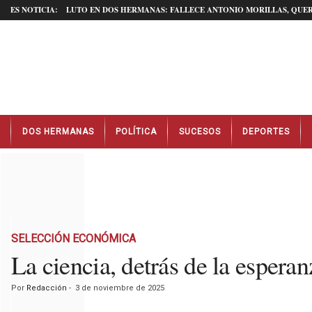
ES NOTICIA:
LUTO EN DOS HERMANAS: FALLECE ANTONIO MORILLAS, QUER
N
DOS HERMANAS
POLÍTICA
SUCESOS
DEPORTES
o
t
i
c
i
a
s
D
SELECCIÓN ECONÓMICA
o
La ciencia, detrás de la esper
s
H
Por
Redacción
-
3 de noviembre de 2025
e
r