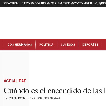
ES NOTICIA:
LUTO EN DOS HERMANAS: FALLECE ANTONIO MORILLAS, QUER
N
DOS HERMANAS
POLÍTICA
SUCESOS
DEPORTES
o
t
i
c
i
a
s
D
ACTUALIDAD
o
Cuándo es el encendido de las
s
H
Por
María Arenas
-
17 de noviembre de 2025
e
r