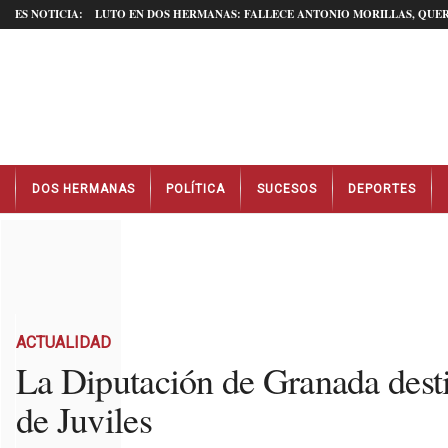
ES NOTICIA:
LUTO EN DOS HERMANAS: FALLECE ANTONIO MORILLAS, QUER
N
DOS HERMANAS
POLÍTICA
SUCESOS
DEPORTES
o
t
i
c
i
a
s
D
ACTUALIDAD
o
La Diputación de Granada desti
s
de Juviles
H
e
r