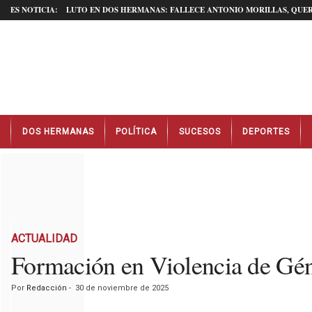
ES NOTICIA:
LUTO EN DOS HERMANAS: FALLECE ANTONIO MORILLAS, QUER
N
DOS HERMANAS
POLÍTICA
SUCESOS
DEPORTES
o
t
i
c
i
a
s
D
ACTUALIDAD
o
Formación en Violencia de Gén
s
H
Por
Redacción
-
30 de noviembre de 2025
e
r