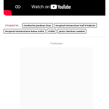
ETIQUETAS
Fundación Jiménez Díaz
Hospital Universitari Vall D’Hebrón
Hospital Universitario Reina Sofía
ICGEA
Jesús Sánchez Lambás
- Publicidad -