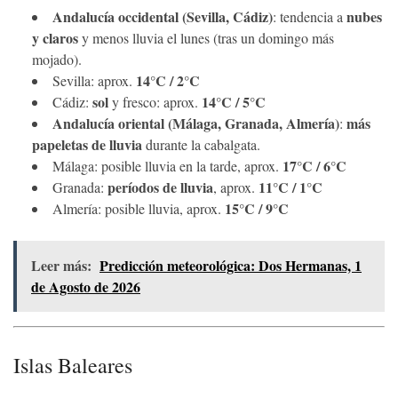
Andalucía occidental (Sevilla, Cádiz)
nubes
: tendencia a
y claros
y menos lluvia el lunes (tras un domingo más
mojado).
14°C / 2°C
Sevilla: aprox.
sol
14°C / 5°C
Cádiz:
y fresco: aprox.
Andalucía oriental (Málaga, Granada, Almería)
más
:
papeletas de lluvia
durante la cabalgata.
17°C / 6°C
Málaga: posible lluvia en la tarde, aprox.
períodos de lluvia
11°C / 1°C
Granada:
, aprox.
15°C / 9°C
Almería: posible lluvia, aprox.
Leer más:
Predicción meteorológica: Dos Hermanas, 1
de Agosto de 2026
Islas Baleares