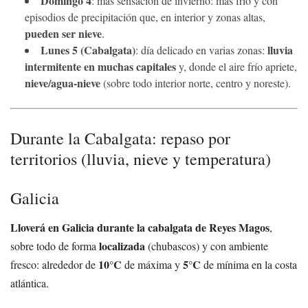
Domingo 4
: más sensación de invierno: más frío y con
episodios de precipitación que, en interior y zonas altas,
pueden ser nieve
.
Lunes 5 (Cabalgata)
lluvia
: día delicado en varias zonas:
intermitente en muchas capitales
y, donde el aire frío apriete,
nieve/agua-nieve
(sobre todo interior norte, centro y noreste).
Durante la Cabalgata: repaso por
territorios (lluvia, nieve y temperatura)
Galicia
Lloverá en Galicia durante la cabalgata de Reyes Magos
,
localizada
sobre todo de forma
(chubascos) y con ambiente
10°C
5°C
fresco: alrededor de
de máxima y
de mínima en la costa
atlántica.