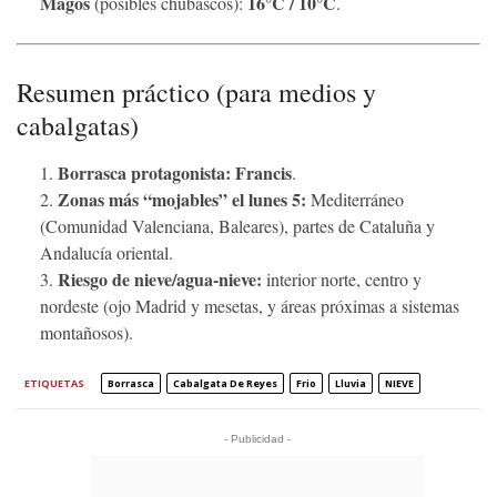
Magos
16°C / 10°C
(posibles chubascos):
.
Resumen práctico (para medios y
cabalgatas)
Borrasca protagonista:
Francis
.
Zonas más “mojables” el lunes 5:
Mediterráneo
(Comunidad Valenciana, Baleares), partes de Cataluña y
Andalucía oriental.
Riesgo de nieve/agua-nieve:
interior norte, centro y
nordeste (ojo Madrid y mesetas, y áreas próximas a sistemas
montañosos).
ETIQUETAS
Borrasca
Cabalgata De Reyes
Frio
Lluvia
NIEVE
- Publicidad -