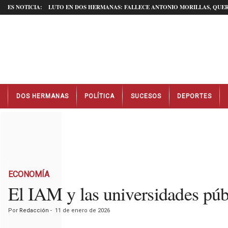
ES NOTICIA:
LUTO EN DOS HERMANAS: FALLECE ANTONIO MORILLAS, QUER
N
DOS HERMANAS
POLÍTICA
SUCESOS
DEPORTES
o
t
i
c
i
a
s
D
ECONOMÍA
o
El IAM y las universidades pú
s
H
Por
Redacción
-
11 de enero de 2026
e
r