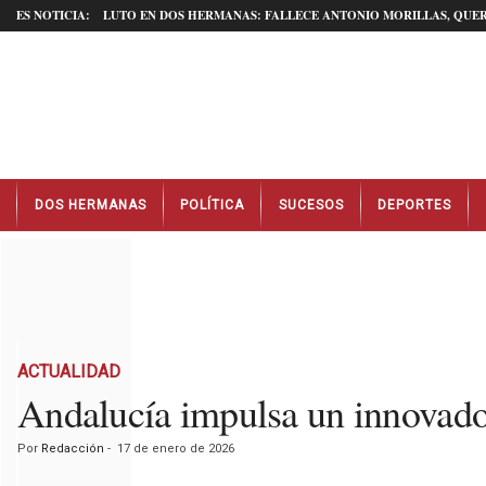
ES NOTICIA:
LUTO EN DOS HERMANAS: FALLECE ANTONIO MORILLAS, QUER
N
DOS HERMANAS
POLÍTICA
SUCESOS
DEPORTES
o
t
i
c
i
a
s
D
ACTUALIDAD
o
Andalucía impulsa un innovado
s
H
Por
Redacción
-
17 de enero de 2026
e
r