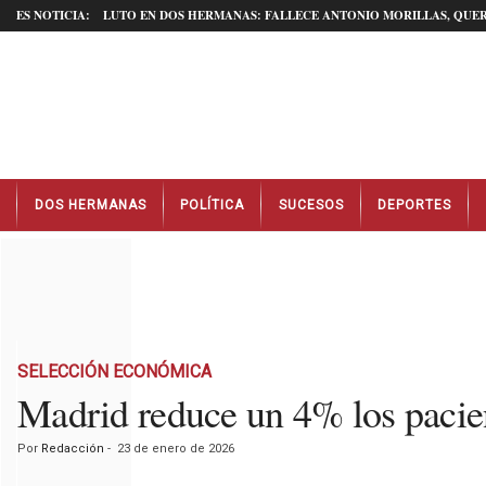
ES NOTICIA:
LUTO EN DOS HERMANAS: FALLECE ANTONIO MORILLAS, QUER
N
DOS HERMANAS
POLÍTICA
SUCESOS
DEPORTES
o
t
i
c
i
a
s
D
SELECCIÓN ECONÓMICA
o
Madrid reduce un 4% los pacien
s
H
Por
Redacción
-
23 de enero de 2026
e
r