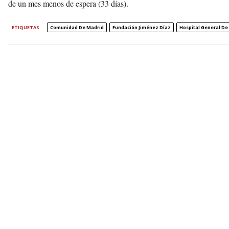
de un mes menos de espera (33 días).
ETIQUETAS
Comunidad De Madrid
Fundación Jiménez Díaz
Hospital General De 