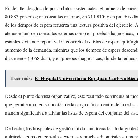
En detalle, desglosado por ámbitos asistenciales, el número de pacien
80.883 personas; en consultas externas, en 711.810; y en pruebas diag
de los tiempos de espera refuerza una lectura positiva del ejercicio.
atención tanto en consultas externas como en pruebas diagnósticas, 
estables, evitando repuntes. En concreto, las listas de espera quirúrg
aumento de la demanda, mientras que los tiempos de espera descendie
días menos (-3,68 días), y en pruebas diagnósticas, donde la reducció
Leer más:
El Hospital Universitario Rey Juan Carlos obtiene
Desde el punto de vista organizativo, este resultado se vincula al 
que permite una redistribución de la carga clínica dentro de la red sa
manera significativa a aliviar las listas de espera del conjunto del sis
De hecho, los hospitales de gestión mixta han liderado a lo largo de 
quirúrgica como en consultas externas y pruebas diagnósticas, una p