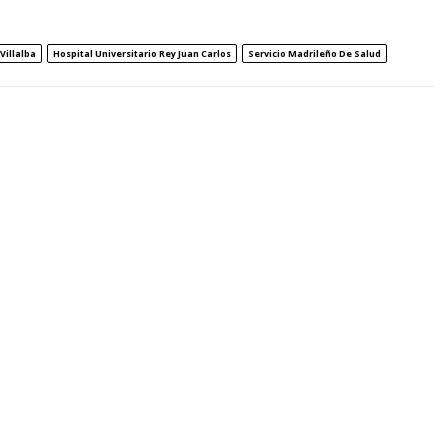
Villalba
Hospital Universitario Rey Juan Carlos
Servicio Madrileño De Salud