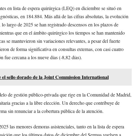
tes en lista de espera quirúrgica (LEQ) en diciembre se situó en
nósticas, en 184.884. Más allá de las cifras absolutas, la evolución
 A lo largo de 2025 se han registrado descensos en los plazos de
mientras que en el ámbito quirúrgico los tiempos se han mantenido
icas se mantuvieron sin variaciones relevantes, a pesar del fuerte
ron de forma significativa en consultas externas, con casi cuatro
n fue cercana a los nueve días (-8,82 días).
 el sello dorado de la Joint Commission International
modelo de gestión público-privada que rige en la Comunidad de Madrid,
nitaria gracias a la libre elección. Un derecho que contribuye de
tema sin renunciar a la cobertura pública de la atención.
2025 las menores demoras asistenciales, tanto en la lista de espera
osición que los últimos datos de diciembre del Sermas vuelven a