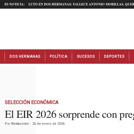
ES NOTICIA:
LUTO EN DOS HERMANAS: FALLECE ANTONIO MORILLAS, QUER
N
DOS HERMANAS
POLÍTICA
SUCESOS
DEPORTES
o
t
i
c
i
a
s
D
SELECCIÓN ECONÓMICA
o
El EIR 2026 sorprende con pre
s
H
Por
Redacción
-
26 de enero de 2026
e
r