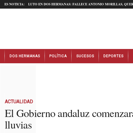
ES NOTICIA:
LUTO EN DOS HERMANAS: FALLECE ANTONIO MORILLAS, QUER
N
DOS HERMANAS
POLÍTICA
SUCESOS
DEPORTES
o
t
i
c
i
a
s
D
ACTUALIDAD
o
El Gobierno andaluz comenzará l
s
lluvias
H
e
r