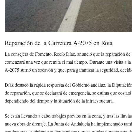
Reparación de la Carretera A-2075 en Rota
La consejera de Fomento, Rocío Díaz, anunció que la reparación de la
comenzará una vez que remita el mal tiempo. Durante una visita a la 
A-2075 sufrió un socavón y que, para garantizar la seguridad, decidier
Díaz destacó la rápida respuesta del Gobierno andaluz, la Diputació
de reparación, que se declarará de emergencia, se estima que costa
dependiendo del tiempo y la situación de la infraestructura.
Se están llevando a cabo trabajos previos en la zona, y tras las lluvia
nueva obra de drenaje. La Junta de Andalucía ha implementado también
conductores, sugiriendo evitar caminos y rutas rurales durante este t