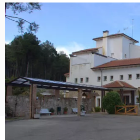
m
a
n
a
s