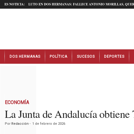
ES NOTICIA:
LUTO EN DOS HERMANAS: FALLECE ANTONIO MORILLAS, QUER
N
DOS HERMANAS
POLÍTICA
SUCESOS
DEPORTES
o
t
i
c
i
a
s
D
ECONOMÍA
o
La Junta de Andalucía obtiene 7
s
H
Por
Redacción
-
1 de febrero de 2026
e
r