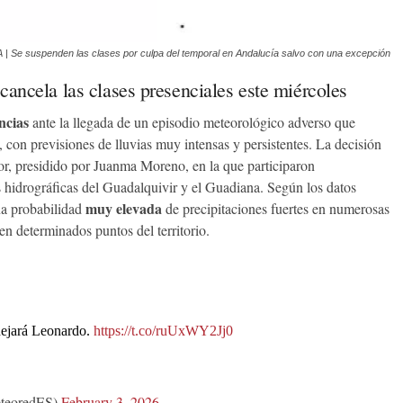
 Se suspenden las clases por culpa del temporal en Andalucía salvo con una excepción
 cancela las clases presenciales este miércoles
ncias
ante la llegada de un episodio meteorológico adverso que
, con previsiones de lluvias muy intensas y persistentes. La decisión
sor, presidido por Juanma Moreno, en la que participaron
 hidrográficas del Guadalquivir y el Guadiana. Según los datos
muy elevada
na probabilidad
de precipitaciones fuertes en numerosas
n determinados puntos del territorio.
dejará Leonardo.
https://t.co/ruUxWY2Jj0
teoredES)
February 3, 2026