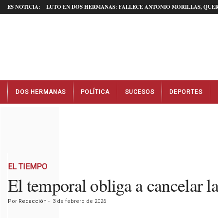
ES NOTICIA:
LUTO EN DOS HERMANAS: FALLECE ANTONIO MORILLAS, QUER
N
DOS HERMANAS
POLÍTICA
SUCESOS
DEPORTES
o
t
i
c
i
a
s
D
EL TIEMPO
o
El temporal obliga a cancelar 
s
H
Por
Redacción
-
3 de febrero de 2026
e
r