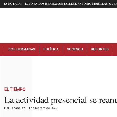
ES NOTICIA:
LUTO EN DOS HERMANAS: FALLECE ANTONIO MORILLAS, QUER
N
DOS HERMANAS
POLÍTICA
SUCESOS
DEPORTES
o
t
i
c
i
a
s
D
EL TIEMPO
o
La actividad presencial se rean
s
H
Por
Redacción
-
4 de febrero de 2026
e
r