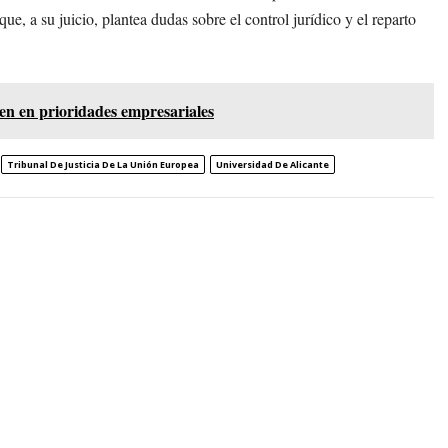
ue, a su juicio, plantea dudas sobre el control jurídico y el reparto
ten en prioridades empresariales
Tribunal De Justicia De La Unión Europea
Universidad De Alicante