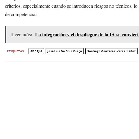
criterios, especialmente cuando se introducen riesgos no técnicos, lo q
de competencias.
Leer más:
La integración y el despliegue de la IA se convier
ETIQUETAS
ADC EJIA
José Luís Da Cruz Vilaça
Santiago González-Varas Ibáñez