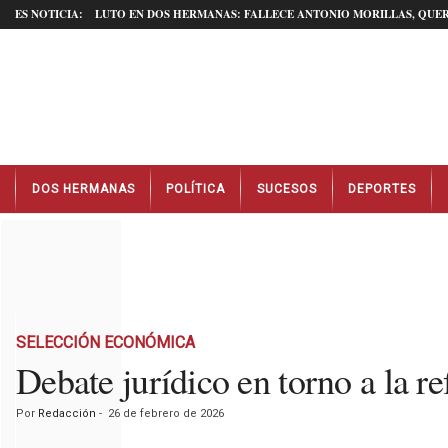
ES NOTICIA:
LUTO EN DOS HERMANAS: FALLECE ANTONIO MORILLAS, QUER
N
DOS HERMANAS
POLÍTICA
SUCESOS
DEPORTES
o
t
i
c
i
a
s
D
SELECCIÓN ECONÓMICA
o
Debate jurídico en torno a la 
s
H
Por
Redacción
-
26 de febrero de 2026
e
r