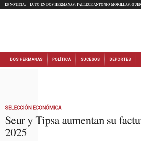
ES NOTICIA:
LUTO EN DOS HERMANAS: FALLECE ANTONIO MORILLAS, QUER
N
DOS HERMANAS
POLÍTICA
SUCESOS
DEPORTES
o
t
i
c
i
a
s
D
SELECCIÓN ECONÓMICA
o
Seur y Tipsa aumentan su factu
s
2025
H
e
r