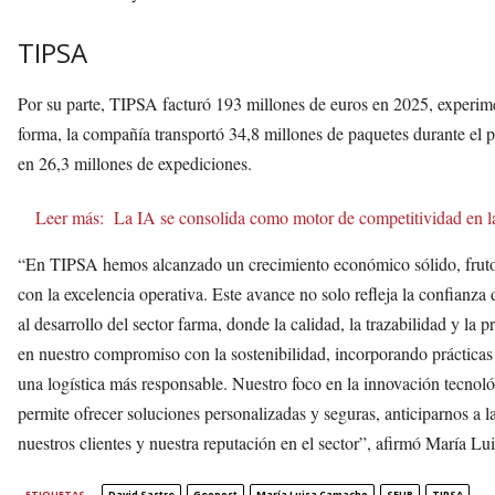
TIPSA
Por su parte, TIPSA facturó 193 millones de euros en 2025, experi
forma, la compañía transportó 34,8 millones de paquetes durante el p
en 26,3 millones de expediciones.
Leer más:
La IA se consolida como motor de competitividad en la
“En TIPSA hemos alcanzado un crecimiento económico sólido, fruto 
con la excelencia operativa. Este avance no solo refleja la confianza
al desarrollo del sector farma, donde la calidad, la trazabilidad y l
en nuestro compromiso con la sostenibilidad, incorporando prácticas
una logística más responsable. Nuestro foco en la innovación tecnoló
permite ofrecer soluciones personalizadas y seguras, anticiparnos a l
nuestros clientes y nuestra reputación en el sector”, afirmó María
ETIQUETAS
David Sastre
Geopost
María Luisa Camacho
SEUR
TIPSA