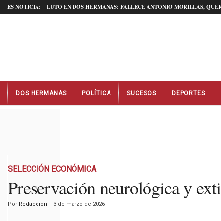
ES NOTICIA:
LUTO EN DOS HERMANAS: FALLECE ANTONIO MORILLAS, QUER
N
DOS HERMANAS
POLÍTICA
SUCESOS
DEPORTES
o
t
i
c
i
a
s
D
SELECCIÓN ECONÓMICA
o
Preservación neurológica y exti
s
H
Por
Redacción
-
3 de marzo de 2026
e
r