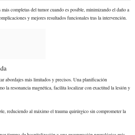
nes más completas del tumor cuando es posible, minimizando el daño a
omplicaciones y mejores resultados funcionales tras la intervención.
ida
ar abordajes más limitados y precisos. Una planificación
la resonancia magnética, facilita localizar con exactitud la lesión y
sible, reduciendo al máximo el trauma quirúrgico sin comprometer la
enor tiempo de hospitalización y una recuperación neurológica más