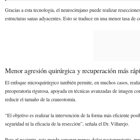
Gracias a esta tecnología, el neurocirujano puede realizar reseccio
estructuras sanas adyacentes. Esto se traduce en una menor tasa de c
Menor agresión quirúrgica y recuperación más ráp
El enfoque microquirúrgico también permite, en muchos casos, realiz
preoperatoria rigurosa, apoyada en técnicas avanzadas de imagen como 
reducir el tamaño de la craneotomía.
“El objetivo es realizar la intervención de la forma más eficiente po
seguridad ni la eficacia de la resección”, señala el Dr. Villarejo.
Para el paciente, esto puede suponer menos dolor postoperatorio, m