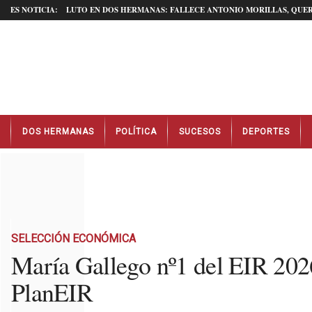
ES NOTICIA:
LUTO EN DOS HERMANAS: FALLECE ANTONIO MORILLAS, QUER
N
DOS HERMANAS
POLÍTICA
SUCESOS
DEPORTES
o
t
i
c
i
a
s
D
SELECCIÓN ECONÓMICA
o
María Gallego nº1 del EIR 2026
s
PlanEIR
H
e
r