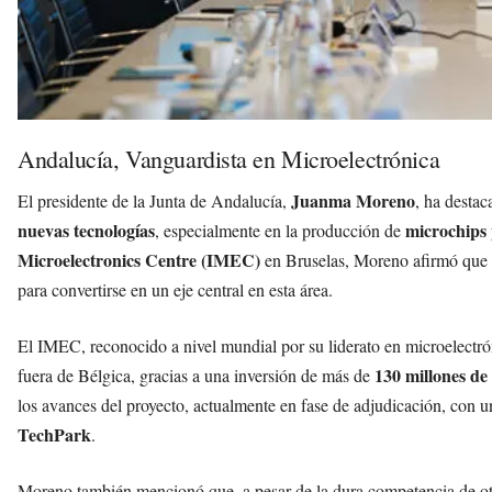
Andalucía, Vanguardista en Microelectrónica
Juanma Moreno
El presidente de la Junta de Andalucía,
, ha destac
nuevas tecnologías
microchips
, especialmente en la producción de
Microelectronics Centre (IMEC)
en Bruselas, Moreno afirmó que ‘
para convertirse en un eje central en esta área.
El IMEC, reconocido a nivel mundial por su liderato en microelectró
130 millones de
fuera de Bélgica, gracias a una inversión de más de
los avances del proyecto, actualmente en fase de adjudicación, con u
TechPark
.
Moreno también mencionó que, a pesar de la dura competencia de o