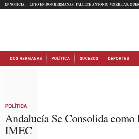
ES NOTICIA:
LUTO EN DOS HERMANAS: FALLECE ANTONIO MORILLAS, QUER
N
DOS HERMANAS
POLÍTICA
SUCESOS
DEPORTES
o
t
i
c
i
a
s
D
POLÍTICA
o
Andalucía Se Consolida como L
s
IMEC
H
e
r