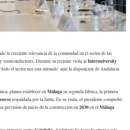
ado la creciente relevancia de la comunidad en el sector de las
Interuniversity
y semiconductores. Durante su reciente visita al
todo el sector nos está mirando’ ante la disposición de Andalucía
Málaga
nica, planea establecer en
su segunda fábrica, la primera
 euros
respaldada por la Junta. En su visita, el presidente comprobó
2030
Málaga
na previsión de inicio de la construcción en
en el
Cataluña
tras regiones como
, Andalucía ha logrado atraer a esta