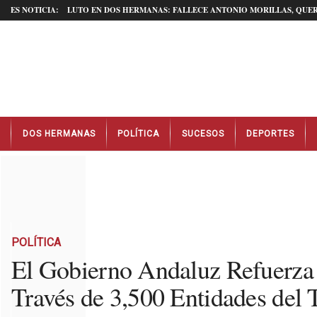
ES NOTICIA:
LUTO EN DOS HERMANAS: FALLECE ANTONIO MORILLAS, QUER
N
DOS HERMANAS
POLÍTICA
SUCESOS
DEPORTES
o
t
i
c
i
a
s
D
POLÍTICA
o
El Gobierno Andaluz Refuerza 
s
Través de 3,500 Entidades del 
H
e
r