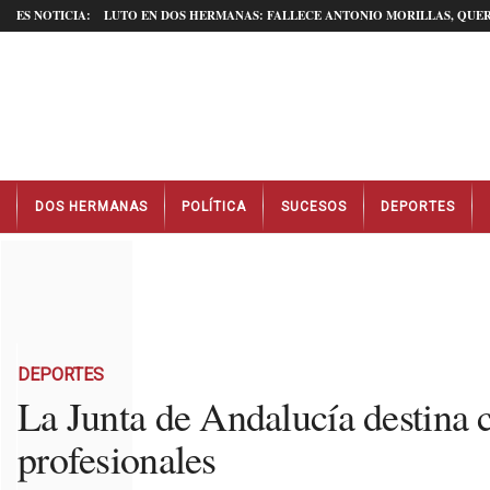
ES NOTICIA:
LUTO EN DOS HERMANAS: FALLECE ANTONIO MORILLAS, QUER
N
DOS HERMANAS
POLÍTICA
SUCESOS
DEPORTES
o
t
i
c
i
a
s
D
DEPORTES
o
La Junta de Andalucía destina c
s
profesionales
H
e
r