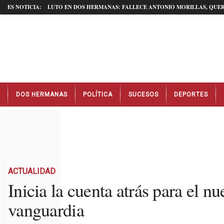
ES NOTICIA:
LUTO EN DOS HERMANAS: FALLECE ANTONIO MORILLAS, QUER
N
DOS HERMANAS
POLÍTICA
SUCESOS
DEPORTES
o
t
i
c
i
a
s
D
ACTUALIDAD
o
Inicia la cuenta atrás para el 
s
vanguardia
H
e
r