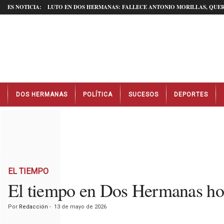
ES NOTICIA:
LUTO EN DOS HERMANAS: FALLECE ANTONIO MORILLAS, QUER
N
DOS HERMANAS
POLÍTICA
SUCESOS
DEPORTES
o
t
i
c
i
a
s
D
EL TIEMPO
o
El tiempo en Dos Hermanas ho
s
H
Por
Redacción
-
13 de mayo de 2026
e
r