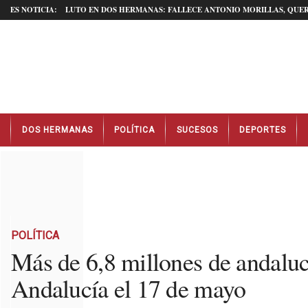
ES NOTICIA:
LUTO EN DOS HERMANAS: FALLECE ANTONIO MORILLAS, QUER
N
DOS HERMANAS
POLÍTICA
SUCESOS
DEPORTES
o
t
i
c
i
a
s
D
POLÍTICA
o
Más de 6,8 millones de andaluc
s
Andalucía el 17 de mayo
H
e
r