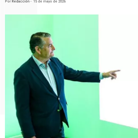
Por
Redacción
-
15 de mayo de 2026
m
a
n
a
s