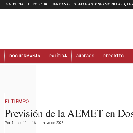
ES NOTICIA:
LUTO EN DOS HERMANAS: FALLECE ANTONIO MORILLAS, QUER
N
DOS HERMANAS
POLÍTICA
SUCESOS
DEPORTES
o
t
i
c
i
a
s
D
EL TIEMPO
o
Previsión de la AEMET en Do
s
H
Por
Redacción
-
16 de mayo de 2026
e
r