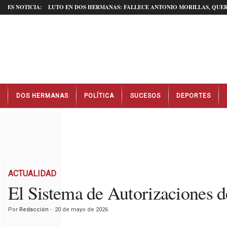
ES NOTICIA:
LUTO EN DOS HERMANAS: FALLECE ANTONIO MORILLAS, QUER
N
DOS HERMANAS
POLÍTICA
SUCESOS
DEPORTES
o
t
i
c
i
a
s
D
ACTUALIDAD
o
El Sistema de Autorizaciones 
s
H
Por
Redacción
-
20 de mayo de 2026
e
r