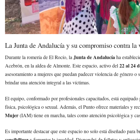
La Junta de Andalucía y su compromiso contra la 
Junta de Andalucía
Durante la romería de El Rocío, la
ha estableci
22 al 24 
Acebrón, en la aldea de Almonte. Este espacio, activo del
asesoramiento a mujeres que puedan padecer violencia de género o s
brindar una atención integral a las víctimas.
El equipo, conformado por profesionales capacitados, está equipado p
física, psicológica o sexual. Además, el Punto ofrece materiales y r
Mujer
(IAM) tiene en marcha, tales como atención psicológica y cas
Es importante destacar que este espacio no solo está diseñado para 
sensibilizar
y fomentar la igualdad. Dispondrá de folletos y aplic