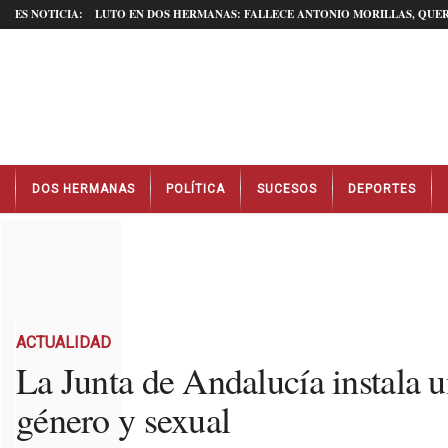
ES NOTICIA:
LUTO EN DOS HERMANAS: FALLECE ANTONIO MORILLAS, QUER
N
DOS HERMANAS
POLÍTICA
SUCESOS
DEPORTES
o
t
i
c
i
a
s
D
ACTUALIDAD
o
La Junta de Andalucía instala 
s
género y sexual
H
e
r