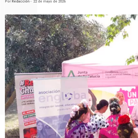
Por
Redacción
-
22 de mayo de 2026
m
a
n
a
s