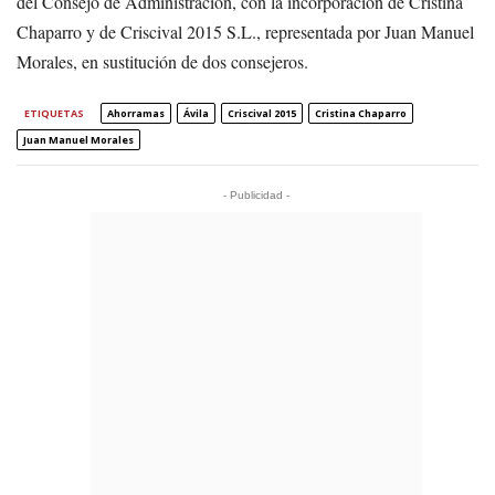
del Consejo de Administración, con la incorporación de Cristina
Chaparro y de Criscival 2015 S.L., representada por Juan Manuel
Morales, en sustitución de dos consejeros.
ETIQUETAS
Ahorramas
Ávila
Criscival 2015
Cristina Chaparro
Juan Manuel Morales
- Publicidad -