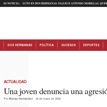
ES NOTICIA:
LUTO EN DOS HERMANAS: FALLECE ANTONIO MORILLAS, QUER
N
DOS HERMANAS
POLÍTICA
SUCESOS
DEPORTES
o
t
i
c
i
a
s
D
ACTUALIDAD
o
Una joven denuncia una agresión
s
H
Por
Alonso Hernández
-
26 de mayo de 2026
e
r